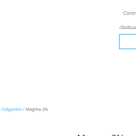
¿Olvidó s
 Colgantes
/ Magma 2N