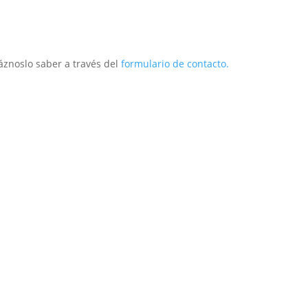
áznoslo saber a través del
formulario de contacto.
ior
Exterior
Técnico
Infantil
Repuestos
O
Postventa
Descargas
Marca