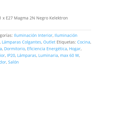
1 x E27 Magma 2N Negro Kelektron
gorías:
Iluminación Interior
,
Iluminación
,
Lámparas Colgantes
,
Outlet
Etiquetas:
Cocina
,
a
,
Dormitorio
,
Eficiencia Energética
,
Hogar
,
ior
,
IP20
,
Lámparas
,
Luminaria
,
max 60 W
,
dor
,
Salón