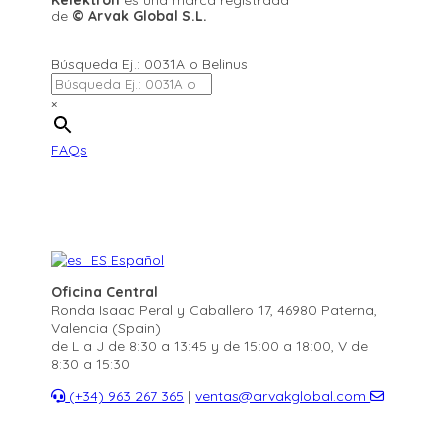
Kelektron
es una marca registrada
de
©
Arvak Global S.L.
Búsqueda Ej.: 0031A o Belinus
×
FAQs
Español
Oficina Central
Ronda Isaac Peral y Caballero 17, 46980 Paterna,
Valencia (Spain)
de L a J de 8:30 a 13:45 y de 15:00 a 18:00, V de
8:30 a 15:30
(+34) 963 267 365
|
ventas@arvakglobal.com