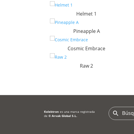
Helmet 1
Pineapple A
Cosmic Embrace
Raw 2
Kelektron
es una marca registrada
de
©
Arvak Global S.L.