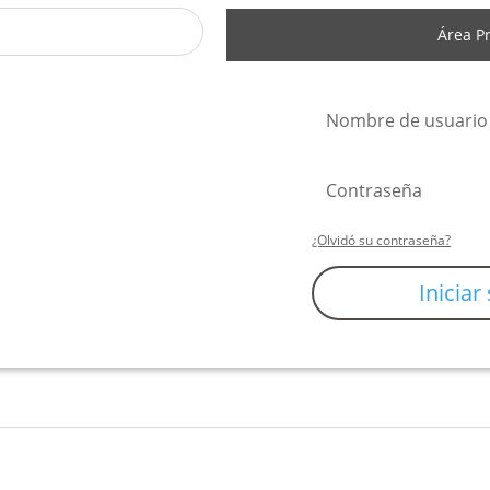
Código de artículo:
631
Área P
SKU:
20 3 06 000 00 631
Categorías:
Iluminación
Et
Interior
,
Iluminación
Do
Interior
,
Lámparas
Ho
Colgantes
,
Lámparas
L
Colgantes
,
Outlet
Re
¿Olvidó su contraseña?
Iniciar
Dónde Comprar