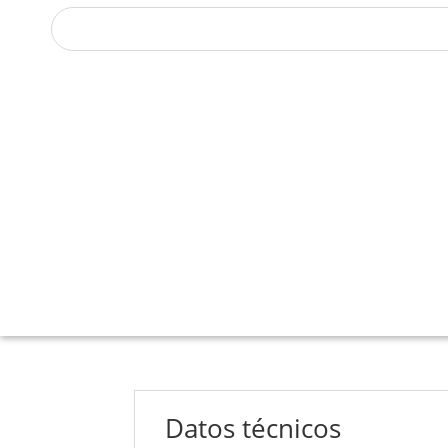
(+34) 963 267 365
|
Cerrado
ventas@arvakglobal.com
Datos técnicos