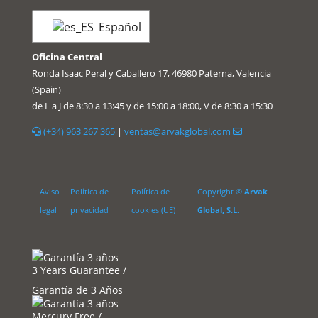
Español
Oficina Central
Ronda Isaac Peral y Caballero 17, 46980 Paterna, Valencia
(Spain)
de L a J de 8:30 a 13:45 y de 15:00 a 18:00, V de 8:30 a 15:30
(+34) 963 267 365
|
ventas@arvakglobal.com
Aviso
Política de
Política de
Copyright ©
Arvak
legal
privacidad
cookies (UE)
Global, S.L.
3 Years Guarantee /
Garantía de 3 Años
Mercury Free /