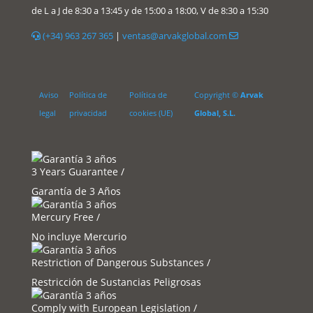
de L a J de 8:30 a 13:45 y de 15:00 a 18:00, V de 8:30 a 15:30
(+34) 963 267 365
|
ventas@arvakglobal.com
Aviso
Política de
Política de
Copyright ©
Arvak
legal
privacidad
cookies (UE)
Global, S.L.
3 Years Guarantee /
Garantía de 3 Años
Mercury Free /
No incluye Mercurio
Restriction of Dangerous Substances /
Restricción de Sustancias Peligrosas
Comply with European Legislation /