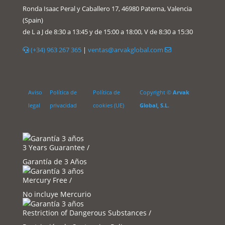
Ronda Isaac Peral y Caballero 17, 46980 Paterna, Valencia
(Spain)
de L a J de 8:30 a 13:45 y de 15:00 a 18:00, V de 8:30 a 15:30
(+34) 963 267 365
|
ventas@arvakglobal.com
Aviso
Política de
Política de
Copyright ©
Arvak
legal
privacidad
cookies (UE)
Global, S.L.
3 Years Guarantee /
Garantía de 3 Años
Mercury Free /
No incluye Mercurio
Restriction of Dangerous Substances /