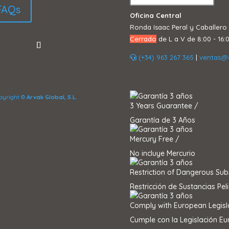
FAQs
Oficina Central
Ronda Isaac Peral y Caballero 
Cerrado
de L a V de 8:00 - 16:
(+34) 963 267 365
|
ventas@
pyright ©
Arvak Global, S.L.
3 Years Guarantee /
Garantía de 3 Años
Mercury Free /
No incluye Mercurio
Restriction of Dangerous Sub
Restricción de Sustancias Pel
Comply with European Legisl
Cumple con la Legislación E