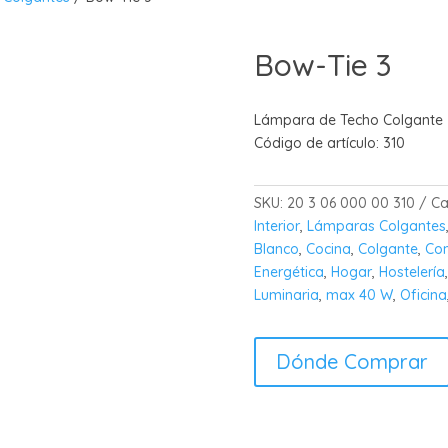
Bow-Tie 3
Outlet
Lámpara de Techo Colgante 2
Código de artículo:
310
SKU:
20 3 06 000 00 310
Ca
Interior
,
Lámparas Colgantes
Blanco
,
Cocina
,
Colgante
,
Con
Energética
,
Hogar
,
Hostelería
Luminaria
,
max 40 W
,
Oficina
Dónde Comprar