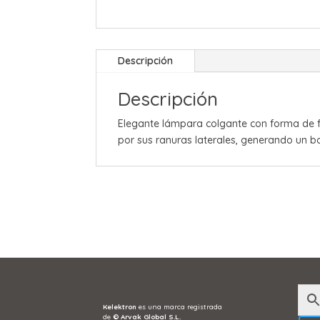
Descripción
Descripción
Elegante lámpara colgante con forma de fa
por sus ranuras laterales, generando un b
Kelektron
es una marca registrada
de
©
Arvak Global S.L.