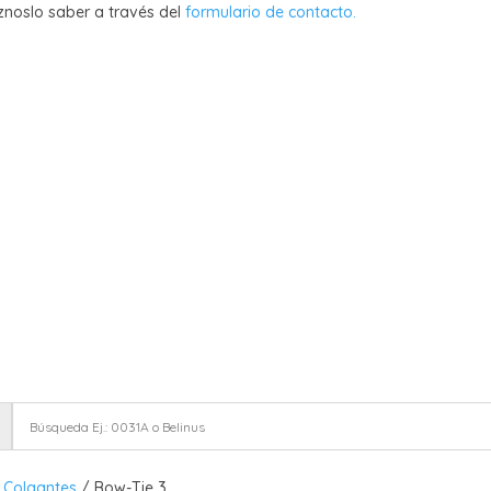
znoslo saber a través del
formulario de contacto.
rior
Exterior
Técnico
Infantil
Repuestos
Ou
Postventa
Descargas
Marca
 Colgantes
/ Bow-Tie 3