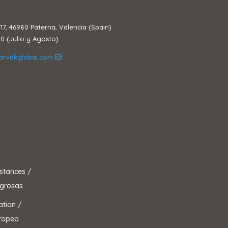
17, 46980 Paterna, Valencia (Spain)
00 (Julio y Agosto)
arvakglobal.com
stances /
igrosas
ation /
uropea