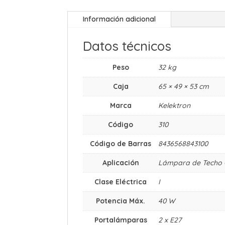
Información adicional
Datos técnicos
Peso
32 kg
Caja
65 × 49 × 53 cm
Marca
Kelektron
Código
310
Código de Barras
8436568843100
Aplicación
Lámpara de Techo 
Clase Eléctrica
I
Potencia Máx.
40 W
Portalámparas
2 x E27