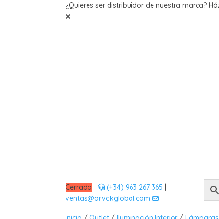
¿Quieres ser distribuidor de nuestra marca? Há
Inte
Cerrado
(+34) 963 267 365
|
ventas@arvakglobal.com
Inicio
/
Outlet
/
Iluminación Interior
/
Lámparas