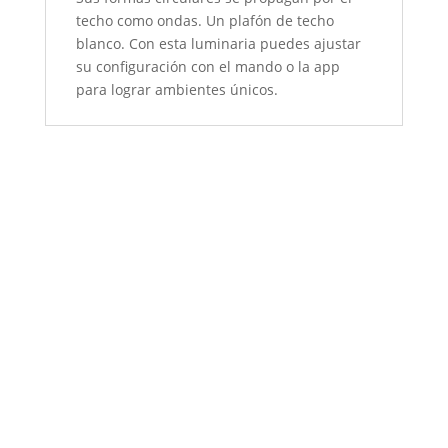
techo como ondas. Un plafón de techo
blanco. Con esta luminaria puedes ajustar
su configuración con el mando o la app
para lograr ambientes únicos.
Outlet
ScubaW1
Outlet
Constellation I
Outlet