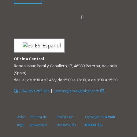
Español
Oficina Central
Ronda Isaac Peral y Caballero 17, 46980 Paterna, Valencia
(Spain)
de L a J de 8:30 a 13:45 y de 15:00 a 18:00, V de 8:30 a 15:30
(+34) 963 267 365
|
ventas@arvakglobal.com
Aviso
Política de
Política de
Copyright ©
Arvak
legal
privacidad
cookies (UE)
Global, S.L.