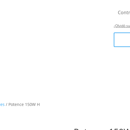
¿Olvidó s
res
/ Potence 150W H