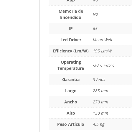
Memoria de
No
Encendido
IP
65
Led Driver
Mean Well
Efficiency (Lm/W)
195 Lm/W
Operating
-30ºC +85ºC
Temperature
Garantía
3 Años
Largo
285 mm
Ancho
270 mm
Alto
130 mm
Peso Artículo
4.5 Kg