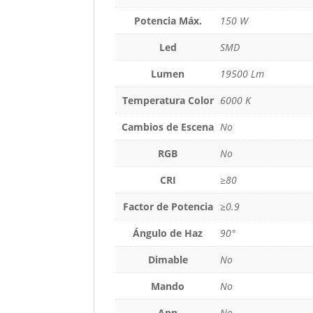
Potencia Máx.
150 W
Led
SMD
Lumen
19500 Lm
Temperatura Color
6000 K
Cambios de Escena
No
RGB
No
CRI
≥80
Factor de Potencia
≥0.9
Ángulo de Haz
90°
Dimable
No
Mando
No
App
No