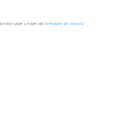
áznoslo saber a través del
formulario de contacto.
ior
Exterior
Técnico
Infantil
Repuestos
O
Postventa
Descargas
Marca