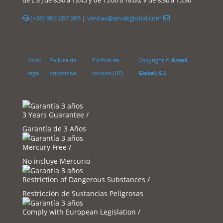
de L a J de 8:30 a 13:45 y de 15:00 a 18:00, V de 8:30 a 15:30
(+34) 963 267 365
|
ventas@arvakglobal.com
Aviso
Política de
Política de
Copyright ©
Arvak
legal
privacidad
cookies (UE)
Global, S.L.
3 Years Guarantee /
Garantía de 3 Años
Mercury Free /
No incluye Mercurio
Restriction of Dangerous Substances /
Restricción de Sustancias Peligrosas
Comply with European Legislation /