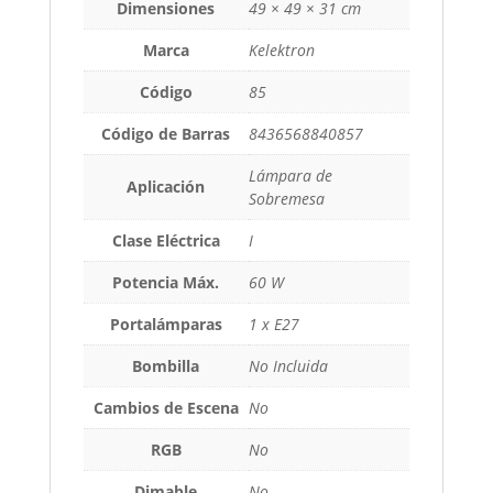
Dimensiones
49 × 49 × 31 cm
Marca
Kelektron
Código
85
Código de Barras
8436568840857
Lámpara de
Aplicación
Sobremesa
Clase Eléctrica
I
Potencia Máx.
60 W
Portalámparas
1 x E27
Bombilla
No Incluida
Cambios de Escena
No
RGB
No
Dimable
No