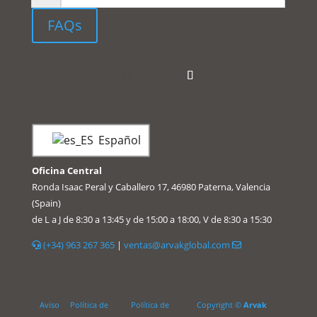
FAQs
Español
Oficina Central
Ronda Isaac Peral y Caballero 17, 46980 Paterna, Valencia
(Spain)
de L a J de 8:30 a 13:45 y de 15:00 a 18:00, V de 8:30 a 15:30
(+34) 963 267 365
|
ventas@arvakglobal.com
Aviso
Política de
Política de
Copyright ©
Arvak