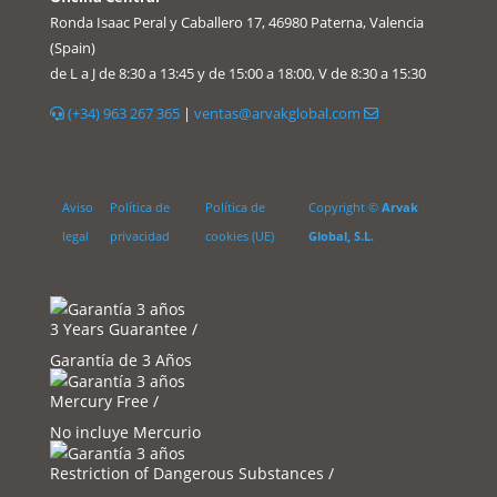
Ronda Isaac Peral y Caballero 17, 46980 Paterna, Valencia
(Spain)
de L a J de 8:30 a 13:45 y de 15:00 a 18:00, V de 8:30 a 15:30
(+34) 963 267 365
|
ventas@arvakglobal.com
Aviso
Política de
Política de
Copyright ©
Arvak
legal
privacidad
cookies (UE)
Global, S.L.
3 Years Guarantee /
Garantía de 3 Años
Mercury Free /
No incluye Mercurio
Restriction of Dangerous Substances /