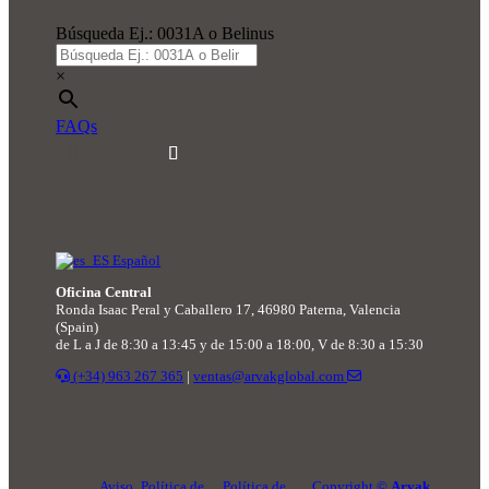
Búsqueda Ej.: 0031A o Belinus
×
FAQs
Español
Oficina Central
Ronda Isaac Peral y Caballero 17, 46980 Paterna, Valencia
(Spain)
de L a J de 8:30 a 13:45 y de 15:00 a 18:00, V de 8:30 a 15:30
(+34) 963 267 365
|
ventas@arvakglobal.com
Aviso
Política de
Política de
Copyright ©
Arvak