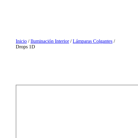
Inicio
/
Iluminación Interior
/
Lámparas Colgantes
/
Drops 1D