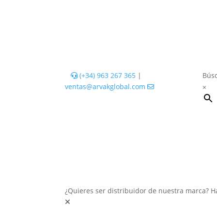
(+34) 963 267 365
|
Búsq
ventas@arvakglobal.com
×
¿Quieres ser distribuidor de nuestra marca? H