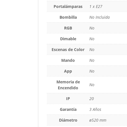
Portalámparas
1 x E27
Bombilla
No Incluida
RGB
No
Dimable
No
Escenas de Color
No
Mando
No
App
No
Memoria de
No
Encendido
IP
20
Garantía
3 Años
Diámetro
ø520 mm