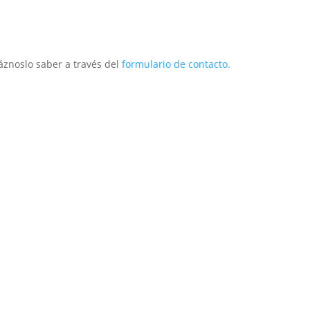
áznoslo saber a través del
formulario de contacto.
Exterior
Técnico
Infantil
Repuestos
Outlet
P
Descargas
Marca