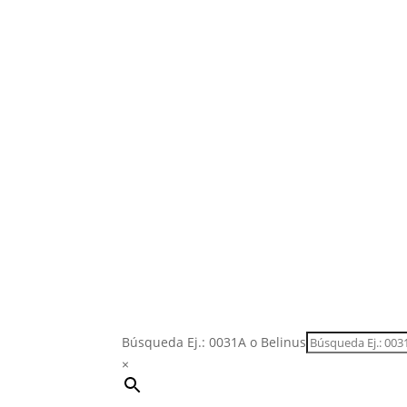
Interior
Exterior
Técnico
Infantil
Repuestos
Outlet
Postventa
Descargas
Marca
Búsqueda Ej.: 0031A o Belinus
×