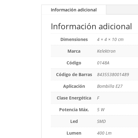
Información adicional
Información adicional
Dimensiones
4 × 4 × 10 cm
Marca
Kelektron
Código
0148A
Código de Barras
8435538001489
Aplicación
Bombilla E27
Clase Energética
F
Potencia Máx.
5 W
Led
SMD
Lumen
400 Lm