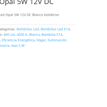
 Opal 5W 12V DC
Led Opal 5W 12V DC Blanco Kelektron
ategorías:
Bombillas Led
,
Bombillas Led E14
,
as:
400 Lm
,
4000 K
,
Blanco
,
Bombilla E14
,
,
Eficiencia Energética
,
Hogar
,
Iluminación
,
inaria
,
max 5 W