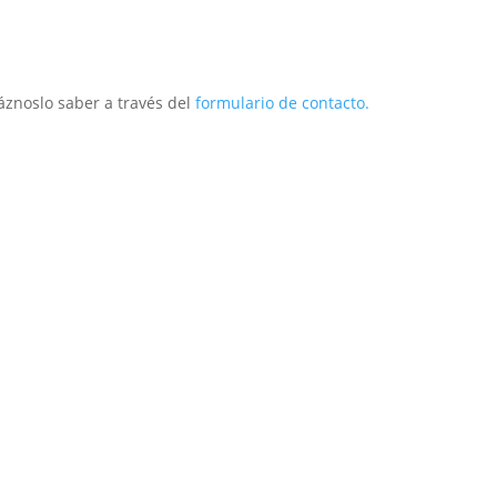
áznoslo saber a través del
formulario de contacto.
ior
Exterior
Técnico
Infantil
Repuestos
O
Postventa
Descargas
Marca