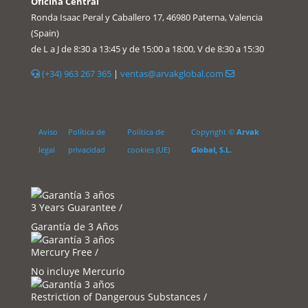
Oficina Central
Ronda Isaac Peral y Caballero 17, 46980 Paterna, Valencia
(Spain)
de L a J de 8:30 a 13:45 y de 15:00 a 18:00, V de 8:30 a 15:30
(+34) 963 267 365
|
ventas@arvakglobal.com
Aviso
Política de
Política de
Copyright ©
Arvak
legal
privacidad
cookies (UE)
Global, S.L.
3 Years Guarantee /
Garantía de 3 Años
Mercury Free /
No incluye Mercurio
Restriction of Dangerous Substances /