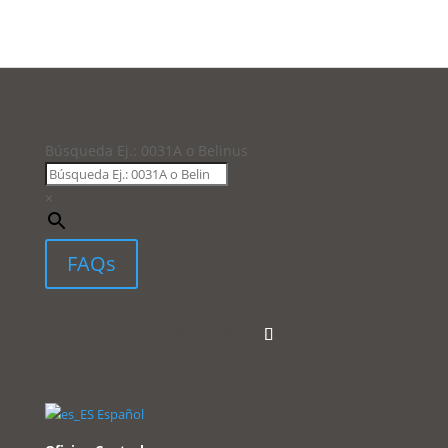
Búsqueda Ej.: 0031A o Belinus
×
FAQs
Español