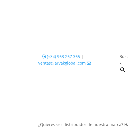
(+34) 963 267 365
|
Búsq
ventas@arvakglobal.com
×
¿Quieres ser distribuidor de nuestra marca? H