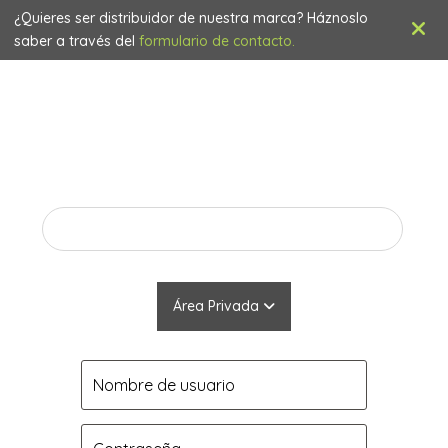
¿Quieres ser distribuidor de nuestra marca? Háznoslo
saber a través del
formulario de contacto.
(+34) 963 267 365
|
ventas@arvakglobal.com
Área Privada