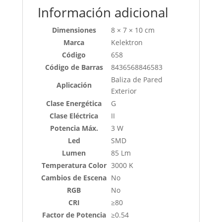
Información adicional
Dimensiones
8 × 7 × 10 cm
Marca
Kelektron
Código
658
Código de Barras
8436568846583
Baliza de Pared
Aplicación
Exterior
Clase Energética
G
Clase Eléctrica
II
Potencia Máx.
3 W
Led
SMD
Lumen
85 Lm
Temperatura Color
3000 K
Cambios de Escena
No
RGB
No
CRI
≥80
Factor de Potencia
≥0.54