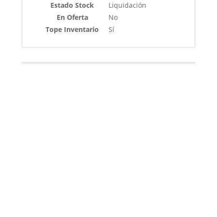
Estado Stock
Liquidación
En Oferta
No
Tope Inventario
Sí
Outlet
Integral Ss1
Outlet
Integral 656
Outlet
Integral 660
Outlet