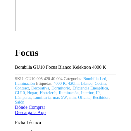
Focus
Bombilla GU10 Focus Blanco Kelektron 4000 K
SKU:
GU10 005 420 40 004
Categorías:
Bombilla Led
,
Iluminación
Etiquetas:
4000 K
,
420lm
,
Blanco
,
Cocina
,
Contract
,
Decorativa
,
Dormitorio
,
Eficiencia Energética
,
GU10
,
Hogar
,
Hostelería
,
Iluminación
,
Interior
,
IP
,
Lámparas
,
Luminaria
,
max 5W
,
min
,
Oficina
,
Recibidor
,
Salón
Dónde Comprar
Descarga la App
Ficha Técnica