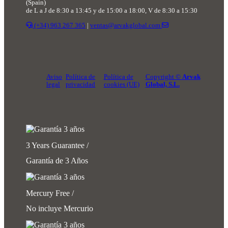
(Spain)
de L a J de 8:30 a 13:45 y de 15:00 a 18:00, V de 8:30 a 15:30
(+34) 963 267 365
|
ventas@arvakglobal.com
Aviso
Política de
Política de
Copyright ©
Arvak
legal
privacidad
cookies (UE)
Global, S.L.
3 Years Guarantee /
Garantía de 3 Años
Mercury Free /
No incluye Mercurio