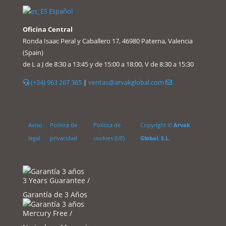
Español
Oficina Central
Ronda Isaac Peral y Caballero 17, 46980 Paterna, Valencia
(Spain)
de L a J de 8:30 a 13:45 y de 15:00 a 18:00, V de 8:30 a 15:30
(+34) 963 267 365
|
ventas@arvakglobal.com
Aviso
Política de
Política de
Copyright ©
Arvak
legal
privacidad
cookies (UE)
Global, S.L.
3 Years Guarantee /
Garantía de 3 Años
Mercury Free /