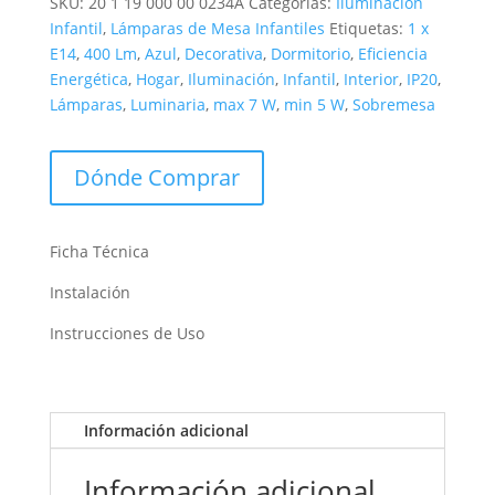
SKU:
20 1 19 000 00 0234A
Categorías:
Iluminación
Infantil
,
Lámparas de Mesa Infantiles
Etiquetas:
1 x
E14
,
400 Lm
,
Azul
,
Decorativa
,
Dormitorio
,
Eficiencia
Energética
,
Hogar
,
Iluminación
,
Infantil
,
Interior
,
IP20
,
Lámparas
,
Luminaria
,
max 7 W
,
min 5 W
,
Sobremesa
Dónde Comprar
Ficha Técnica
Instalación
Instrucciones de Uso
Información adicional
Información adicional