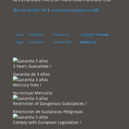
(+34) 963 267 365
|
ventas@arvakglobal.com
Aviso
Política de
Política de
Copyright ©
Arvak
legal
privacidad
cookies (UE)
Global, S.L.
3 Years Guarantee /
Garantía de 3 Años
Mercury Free /
No incluye Mercurio
Restriction of Dangerous Substances /
Restricción de Sustancias Peligrosas
Comply with European Legislation /