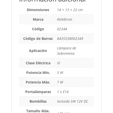
Dimensiones
14 × 13 × 22 cm
Marca
Kelektron
Código
0234A
Código de Barras
8435538002349
Lámpara de
Aplicación
Sobremesa
Clase Eléctrica
III
Potencia Min.
5 W
Potencia Máx.
7 W
Portalámparas
1 x E14
Bombillas
Incluida 5W 12V DC
Tamaño Máx.