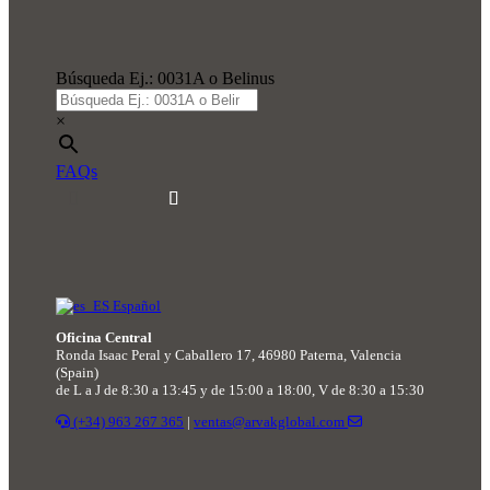
Búsqueda Ej.: 0031A o Belinus
×
FAQs
Español
Oficina Central
Ronda Isaac Peral y Caballero 17, 46980 Paterna, Valencia
(Spain)
de L a J de 8:30 a 13:45 y de 15:00 a 18:00, V de 8:30 a 15:30
(+34) 963 267 365
|
ventas@arvakglobal.com