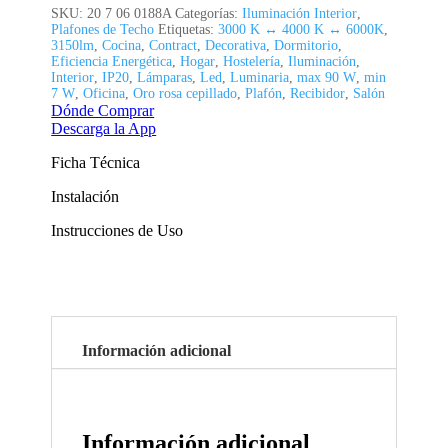
SKU:
20 7 06 0188A
Categorías:
Iluminación Interior
,
Plafones de Techo
Etiquetas:
3000 K ↔ 4000 K ↔ 6000K
,
3150lm
,
Cocina
,
Contract
,
Decorativa
,
Dormitorio
,
Eficiencia Energética
,
Hogar
,
Hostelería
,
Iluminación
,
Interior
,
IP20
,
Lámparas
,
Led
,
Luminaria
,
max 90 W
,
min
7 W
,
Oficina
,
Oro rosa cepillado
,
Plafón
,
Recibidor
,
Salón
Dónde Comprar
Descarga la App
Ficha Técnica
Instalación
Instrucciones de Uso
Información adicional
Información adicional