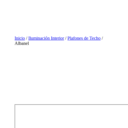
Inicio
/
Iluminación Interior
/
Plafones de Techo
/
Albanel