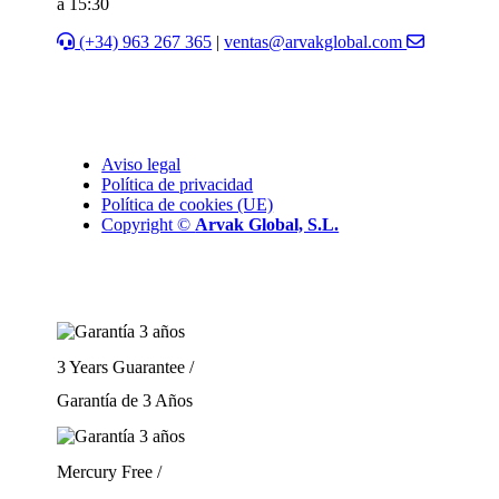
a 15:30
(+34) 963 267 365
|
ventas@arvakglobal.com
Aviso legal
Política de privacidad
Política de cookies (UE)
Copyright ©
Arvak Global, S.L.
3 Years Guarantee /
Garantía de 3 Años
Mercury Free /