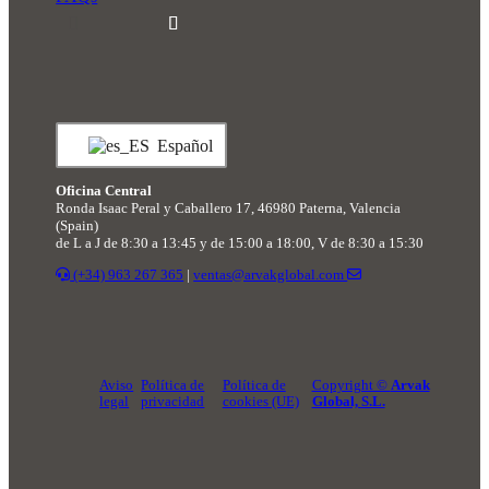
Español
Oficina Central
Ronda Isaac Peral y Caballero 17, 46980 Paterna, Valencia
(Spain)
de L a J de 8:30 a 13:45 y de 15:00 a 18:00, V de 8:30 a 15:30
(+34) 963 267 365
|
ventas@arvakglobal.com
Aviso
Política de
Política de
Copyright ©
Arvak
legal
privacidad
cookies (UE)
Global, S.L.