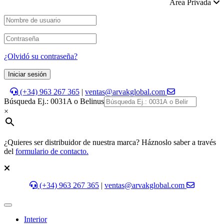
Área Privada
¿Olvidó su contraseña?
Iniciar sesión
(+34) 963 267 365
|
ventas@arvakglobal.com
Búsqueda Ej.: 0031A o Belinus
×
¿Quieres ser distribuidor de nuestra marca? Háznoslo saber a través
del
formulario de contacto.
(+34) 963 267 365
|
ventas@arvakglobal.com
Interior