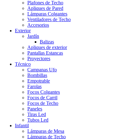
Plafones de Techo
Apliques de Pared
Lámparas Colgantes
Ventiladores de Techo
Accesorios
Exterior
Jardín
Balizas
Apliques de exterior
Pantallas Estancas
Proyectores
Técnico
Campanas Ufo
Bombillas
Empotrable
Farolas
Focos Colgantes
Focos de Carril
Focos de Techo
Paneles
Tiras Led
Tubos Led
Infantil
Lámparas de Mesa
Lámparas de Techo