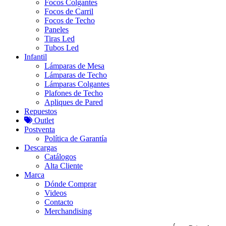
Focos Colgantes
Focos de Carril
Focos de Techo
Paneles
Tiras Led
Tubos Led
Infantil
Lámparas de Mesa
Lámparas de Techo
Lámparas Colgantes
Plafones de Techo
Apliques de Pared
Repuestos
Outlet
Postventa
Política de Garantía
Descargas
Catálogos
Alta Cliente
Marca
Dónde Comprar
Videos
Contacto
Merchandising