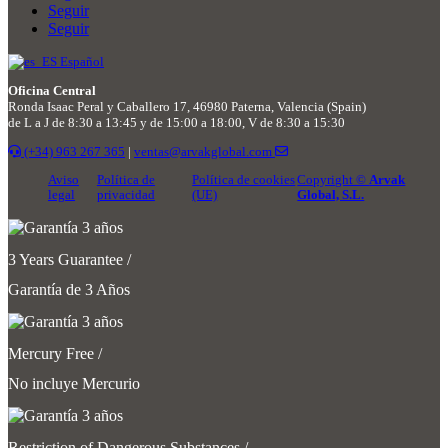
Seguir
Seguir
Español
Oficina Central
Ronda Isaac Peral y Caballero 17, 46980 Paterna, Valencia (Spain)
de L a J de 8:30 a 13:45 y de 15:00 a 18:00, V de 8:30 a 15:30
(+34) 963 267 365
|
ventas@arvakglobal.com
Aviso
Política de
Política de cookies
Copyright ©
Arvak
legal
privacidad
(UE)
Global, S.L.
3 Years Guarantee /
Garantía de 3 Años
Mercury Free /
No incluye Mercurio
Restriction of Dangerous Substances /