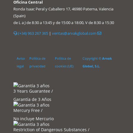
Oficina Central
Ronda Isaac Peral y Caballero 17, 46980 Paterna, Valencia
(Spain)
de L a J de 8:30 a 13:45 y de 15:00 a 18:00, V de 8:30 a 15:30
(+34) 963 267 365
|
ventas@arvakglobal.com
Aviso
Política de
Política de
Copyright ©
Arvak
legal
privacidad
cookies (UE)
Global, S.L.
3 Years Guarantee /
Garantía de 3 Años
Mercury Free /
No incluye Mercurio
Restriction of Dangerous Substances /