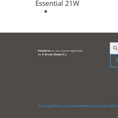
Essential 21W
Kelektron
es una marca registrada
de
©
Arvak Global S.L.
Aviso legal
Política de privacidad
Política de cookies (UE)
Co