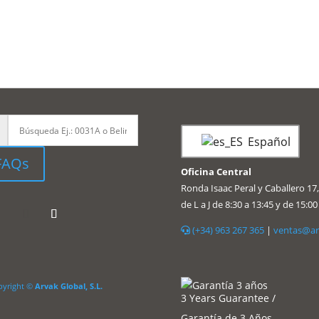
Español
FAQs
Oficina Central
Ronda Isaac Peral y Caballero 17,
de L a J de 8:30 a 13:45 y de 15:00
(+34) 963 267 365
|
ventas@ar
pyright ©
Arvak Global, S.L.
3 Years Guarantee /
Garantía de 3 Años