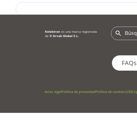
(+34) 963 267 365
|
Kelektron
es una marca registrada
ventas@arvakglobal.com
de
©
Arvak Global S.L.
FAQs
Aviso legal
Política de privacidad
Política de cookies (UE)
Co