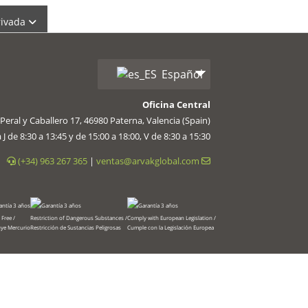
rivada
Español
Oficina Central
Peral y Caballero 17, 46980 Paterna, Valencia (Spain)
 J de 8:30 a 13:45 y de 15:00 a 18:00, V de 8:30 a 15:30
(+34) 963 267 365
|
ventas@arvakglobal.com
 sesión
Free /
Restriction of Dangerous Substances /
Comply with European Legislation /
uye Mercurio
Restricción de Sustancias Peligrosas
Cumple con la Legislación Europea