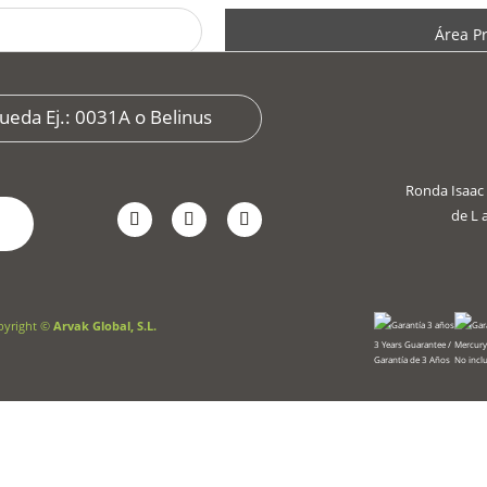
Área P
Ronda Isaac 
de L a
¿Olvidó su contraseña?
Iniciar
pyright ©
Arvak Global, S.L.
3 Years Guarantee /
Mercury 
Garantía de 3 Años
No incl