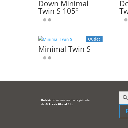
Down Minimal
Do
Twin S 105°
Tw
Outlet
Minimal Twin S
Kelektron
es una marca registrada
de
©
Arvak Global S.L.