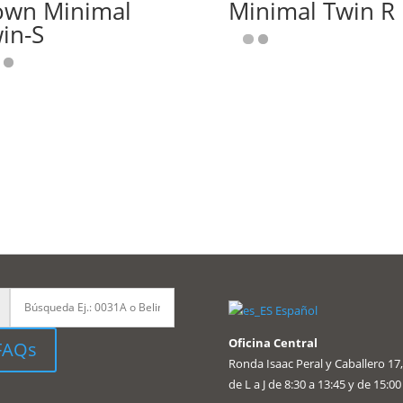
wn Minimal
Minimal Twin R
in-S
Español
Oficina Central
FAQs
Ronda Isaac Peral y Caballero 17,
de L a J de 8:30 a 13:45 y de 15:00