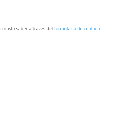
áznoslo saber a través del
formulario de contacto.
ior
Exterior
Técnico
Infantil
Repuestos
O
Postventa
Descargas
Marca