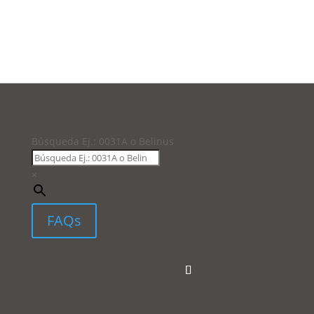
Búsqueda Ej.: 0031A o Belinus
×
FAQs