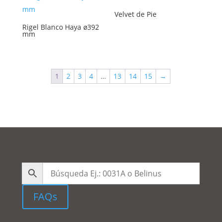
Velvet de Pie
Rigel Blanco Haya ø392
mm
1
2
3
4
…
13
14
15
→
FAQs