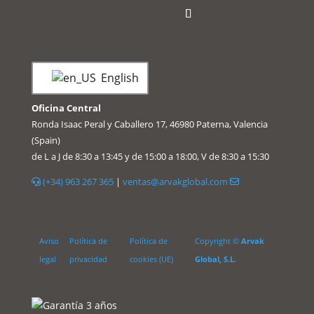
English
Oficina Central
Ronda Isaac Peral y Caballero 17, 46980 Paterna, Valencia
(Spain)
de L a J de 8:30 a 13:45 y de 15:00 a 18:00, V de 8:30 a 15:30
(+34) 963 267 365
|
ventas@arvakglobal.com
Aviso
Política de
Política de
Copyright ©
Arvak
legal
privacidad
cookies (UE)
Global, S.L.